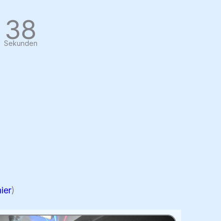
37
Sekunden
hier
)